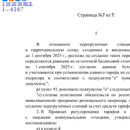
1
10
20
50
ВСЕ
1
...
4
5
6
7
Страница №
7
из
7
: