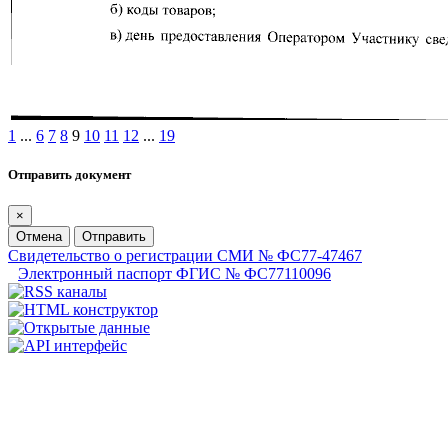
1
...
6
7
8
9
10
11
12
...
19
Отправить документ
×
Отмена
Отправить
Свидетельство о регистрации СМИ № ФС77-47467
Электронный паспорт ФГИС № ФС77110096