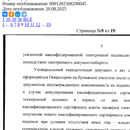
Номер опубликования:
0001202508290045
Дата опубликования:
29.08.2025
1
10
20
50
ВСЕ
1
...
6
7
8
9
10
11
12
...
19
Страница №
9
из
19
: