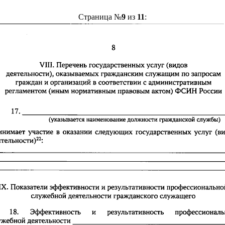
Страница №
9
из
11
: