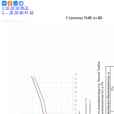
1
10
20
50
ВСЕ
1
...
38
39
40
41
42
Страница №
41
из
42
: