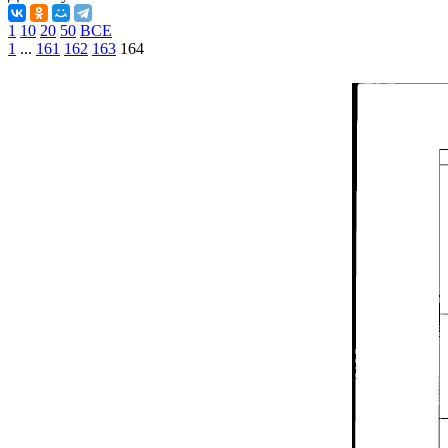
1
10
20
50
ВСЕ
1
...
161
162
163
164