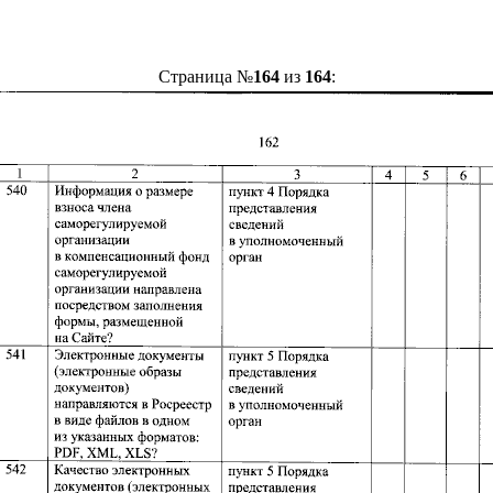
Страница №
164
из
164
: