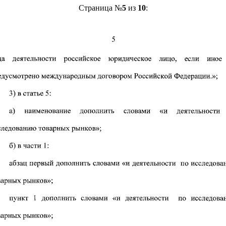
Страница №
5
из
10
: