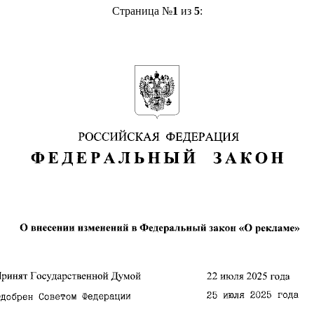
Страница №
1
из
5
: