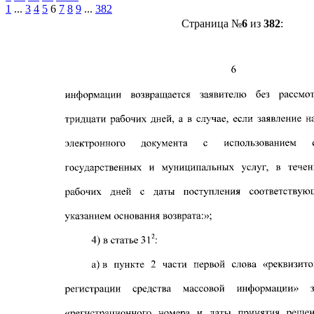
1
...
3
4
5
6
7
8
9
...
382
Страница №
6
из
382
: