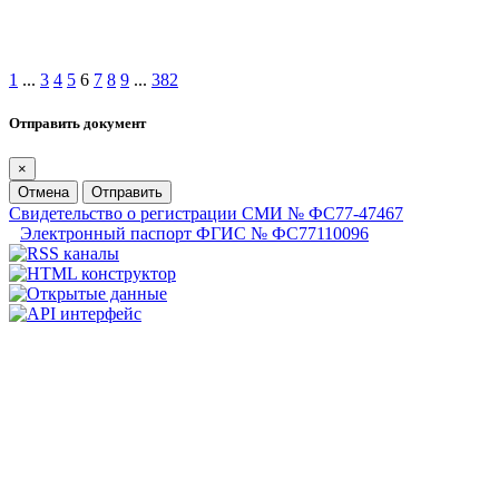
1
...
3
4
5
6
7
8
9
...
382
Отправить документ
×
Отмена
Отправить
Свидетельство о регистрации СМИ № ФС77-47467
Электронный паспорт ФГИС № ФС77110096