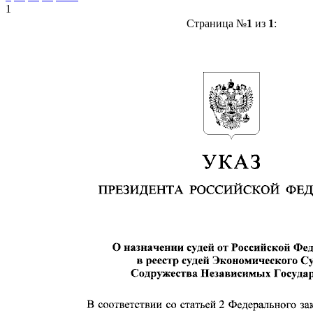
1
Страница №
1
из
1
: