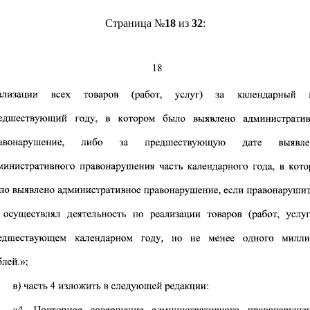
Страница №
18
из
32
: