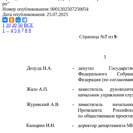
рп"
Номер опубликования:
0001202507250054
Дата опубликования:
25.07.2025
1
10
20
50
ВСЕ
1
...
4
5
6
7
8
9
Страница №
7
из
9
: