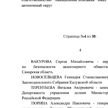
Страница №
4
из
30
: