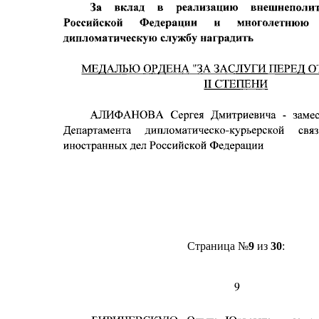
Страница №
9
из
30
: