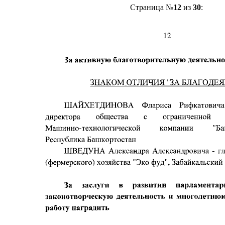
Страница №
12
из
30
: