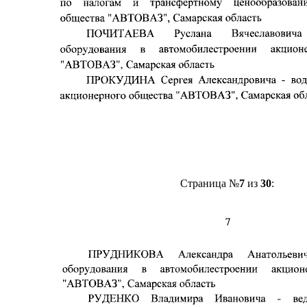
Страница №
7
из
30
: