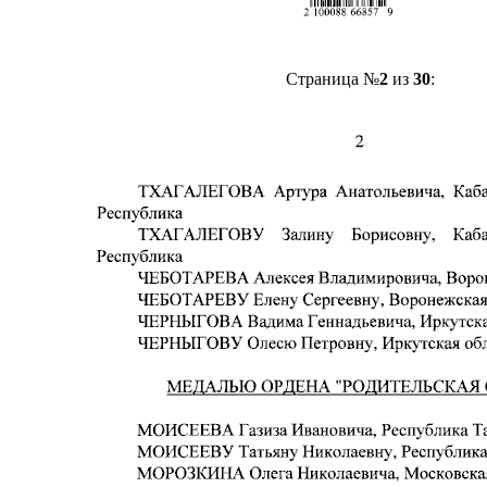
Страница №
2
из
30
: