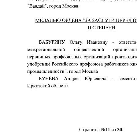
Страница №
11
из
30
: