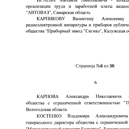
Страница №
6
из
30
: