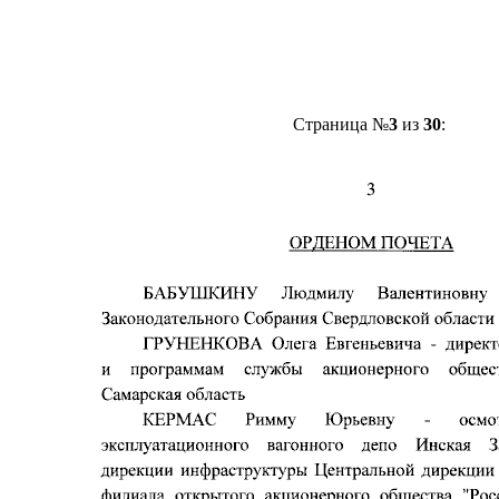
Страница №
3
из
30
: