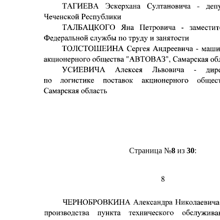
Страница №
8
из
30
: