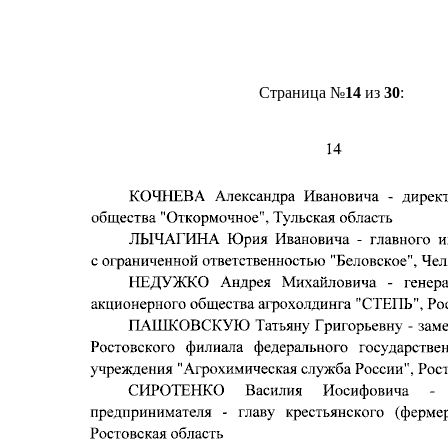
Страница №
14
из
30
: