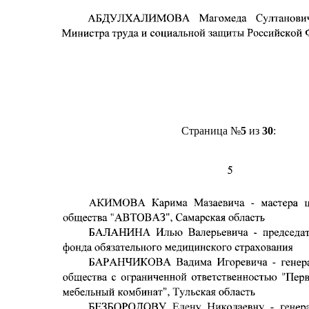
Страница №
5
из
30
: