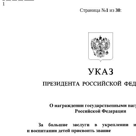
1
Страница №
1
из
30
: