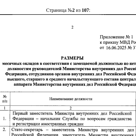
Страница №
2
из
107
: