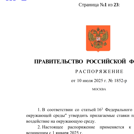
Страница №
1
из
23
: