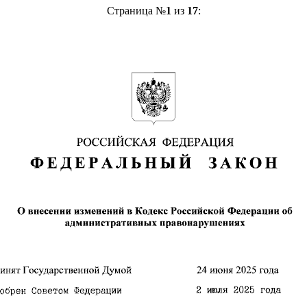
Страница №
1
из
17
: