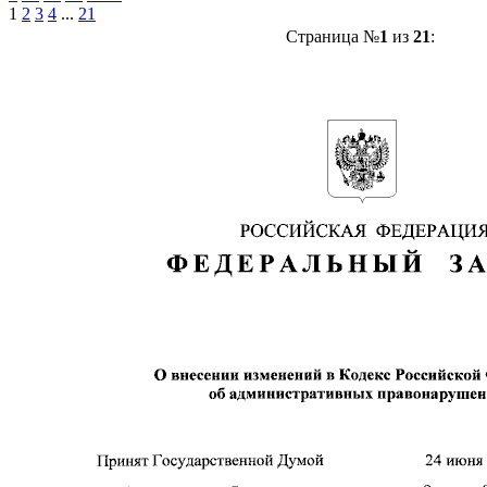
1
2
3
4
...
21
Страница №
1
из
21
: