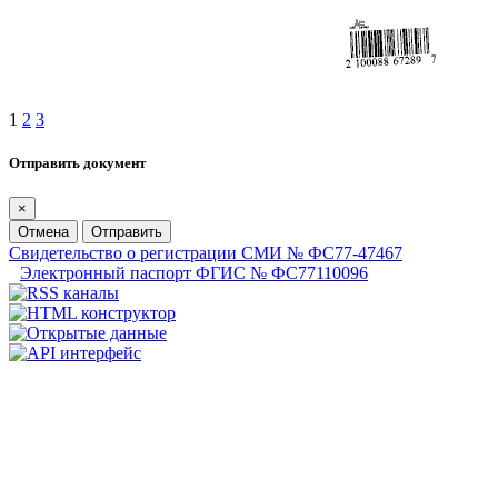
1
2
3
Отправить документ
×
Отмена
Отправить
Свидетельство о регистрации СМИ № ФС77-47467
Электронный паспорт ФГИС № ФС77110096