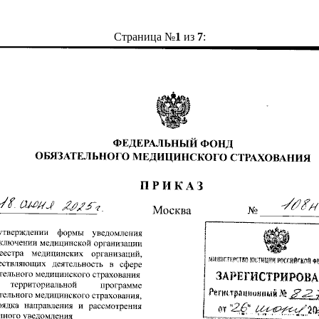
Страница №
1
из
7
: