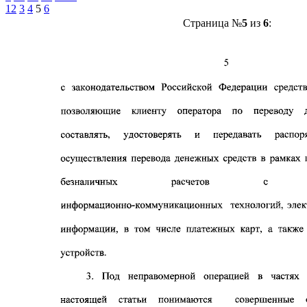
1
2
3
4
5
6
Страница №
5
из
6
: