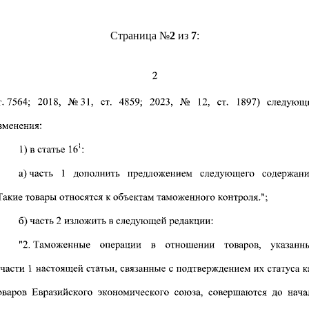
Страница №
2
из
7
: