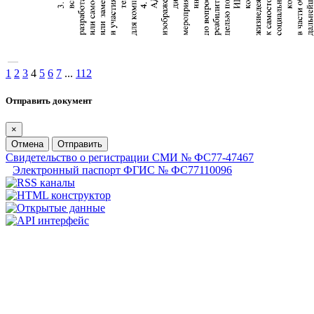
1
2
3
4
5
6
7
...
112
Отправить документ
×
Отмена
Отправить
Свидетельство о регистрации СМИ № ФС77-47467
Электронный паспорт ФГИС № ФС77110096