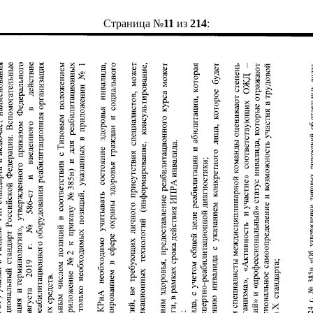
Страница №
11
из
214
: