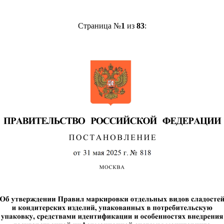
Страница №
1
из
83
: