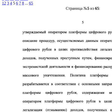
1
2
3
4
5
6
7
8
...
65
Страница №
5
из
65
: