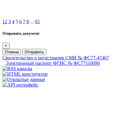
1
2
3
4
5
6
7
8
...
65
Отправить документ
×
Отмена
Отправить
Свидетельство о регистрации СМИ № ФС77-47467
Электронный паспорт ФГИС № ФС77110096