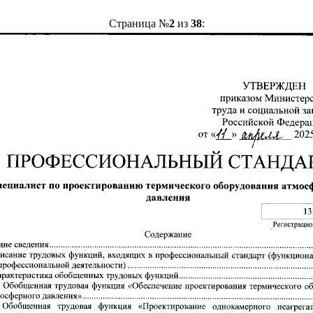
Страница №
2
из
38
: