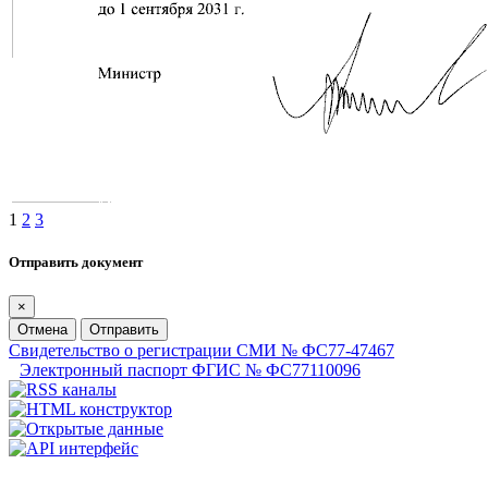
1
2
3
Отправить документ
×
Отмена
Отправить
Свидетельство о регистрации СМИ № ФС77-47467
Электронный паспорт ФГИС № ФС77110096