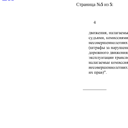
Страница №
5
из
5
: