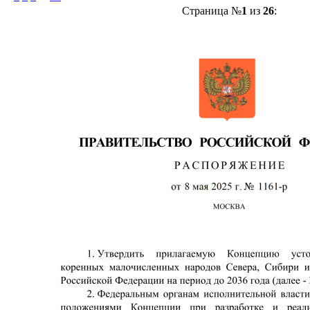
Страница №
1
из
26
: