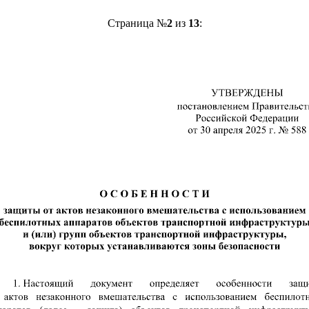
Страница №
2
из
13
: