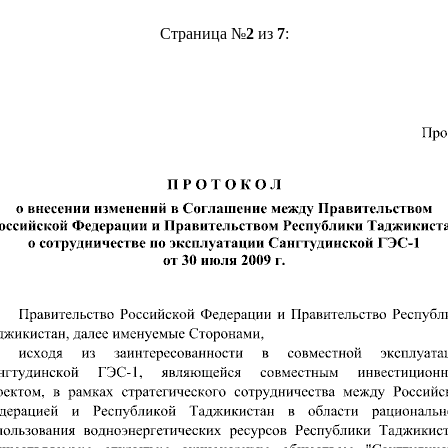
Страница №
2
из
7
: