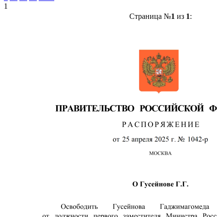
1
Страница №
1
из
1
: