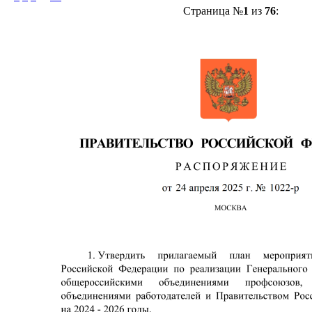
Страница №
1
из
76
: