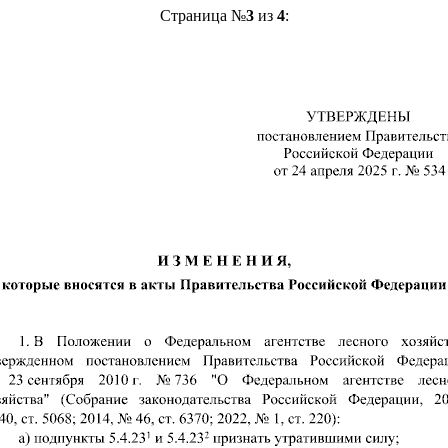
Страница №
3
из
4
: