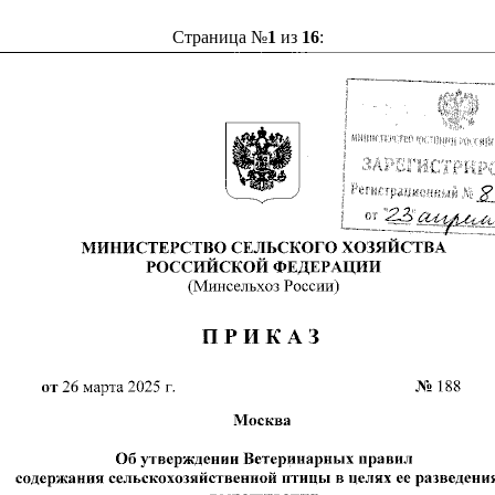
Страница №
1
из
16
: