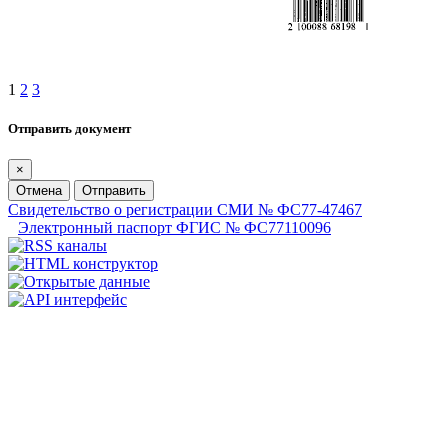
1
2
3
Отправить документ
×
Отмена
Отправить
Свидетельство о регистрации СМИ № ФС77-47467
Электронный паспорт ФГИС № ФС77110096