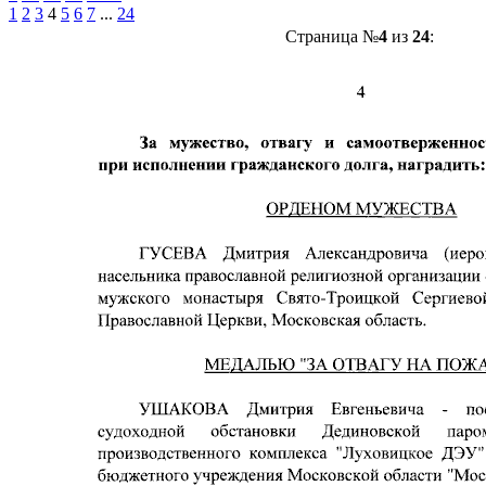
1
2
3
4
5
6
7
...
24
Страница №
4
из
24
: