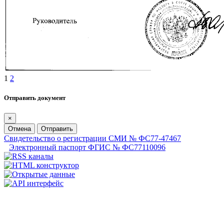
1
2
Отправить документ
×
Отмена
Отправить
Свидетельство о регистрации СМИ № ФС77-47467
Электронный паспорт ФГИС № ФС77110096