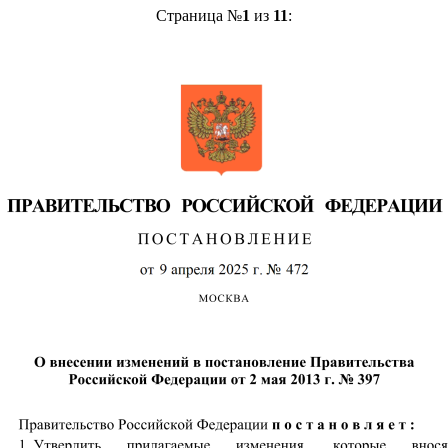
Страница №
1
из
11
: