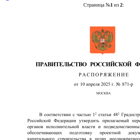
Страница №
1
из
2
: