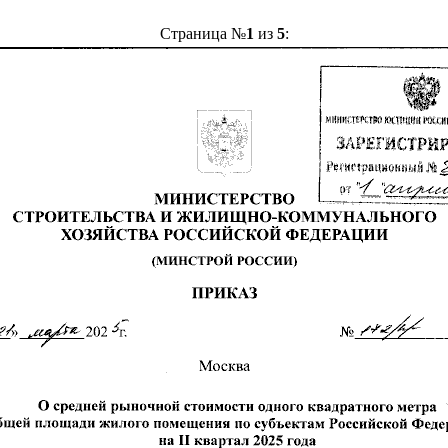
Страница №
1
из
5
: