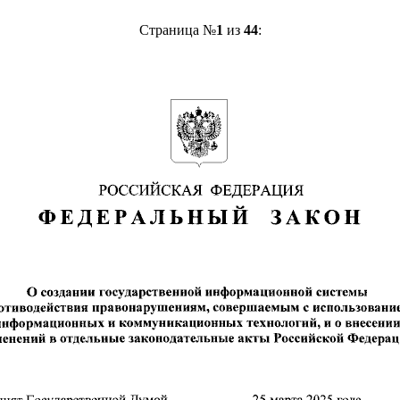
Страница №
1
из
44
: