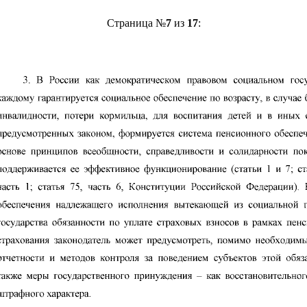
Страница №
7
из
17
: