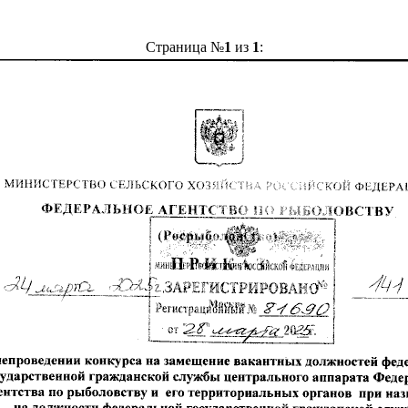
Страница №
1
из
1
: