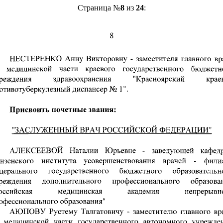
Страница №
8
из
24
: