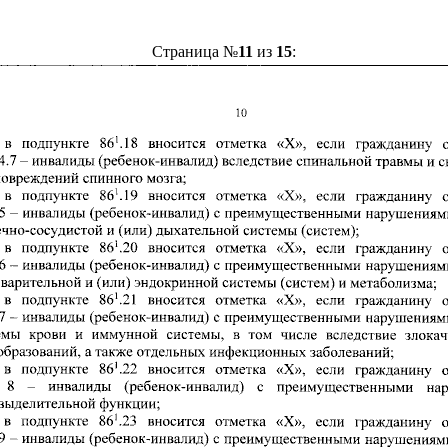
Страница №
11
из
15
: