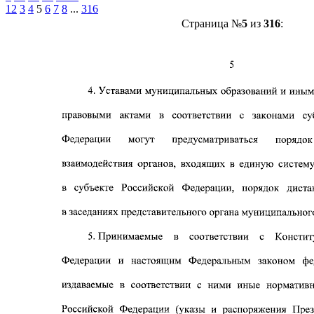
1
2
3
4
5
6
7
8
...
316
Страница №
5
из
316
: