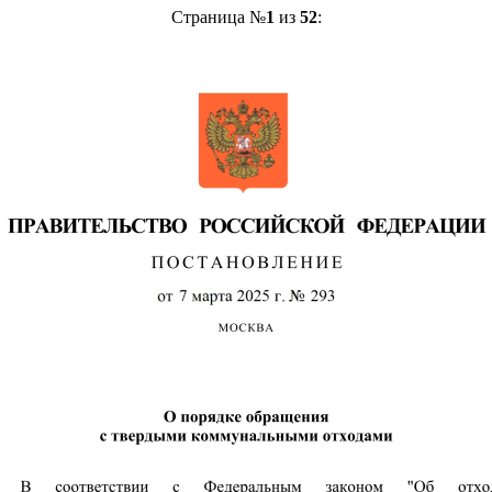
Страница №
1
из
52
: