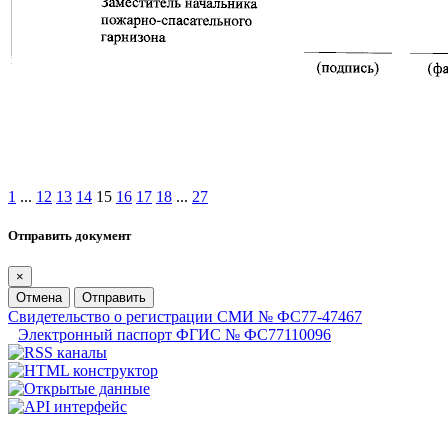
1
...
12
13
14
15
16
17
18
...
27
Отправить документ
×
Отмена
Отправить
Свидетельство о регистрации СМИ № ФС77-47467
Электронный паспорт ФГИС № ФС77110096