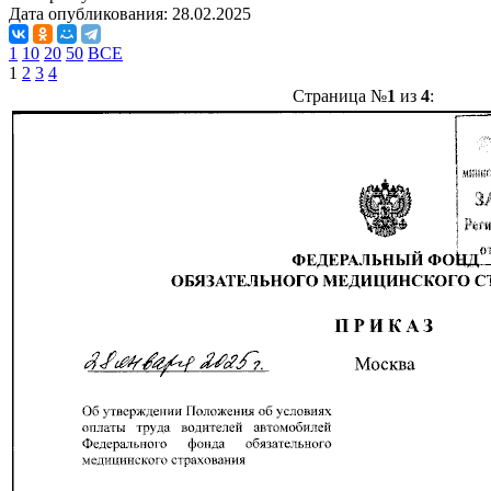
Дата опубликования:
28.02.2025
1
10
20
50
ВСЕ
1
2
3
4
Страница №
1
из
4
: