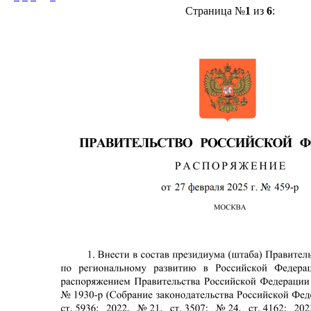
Страница №
1
из
6
: